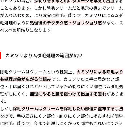
カミソリの場合、
深剃りをすると肌にダメージを与えて出血
する
こともあります。しかし除毛クリームだと毛穴の奥までクリーム
が入り込むため、より確実に除毛可能です。カミソリによるムダ
毛処理のように
処理後のチクチク感・ジョリジョリ感
がなく、ス
ベスベの肌触りになります。
カミソリよりムダ毛処理の範囲が広い
除毛クリームはクリームという性質上、
カミソリによる除毛より
も処理対象が広がる仕組み
です。カミソリだと手の届かない部
位・手は届くけれど凸凹しているため剃りにくい部位はムダ毛処
理がしにくく、
無理にやると肌を傷つけて出血する恐れ
がありま
す。
しかし
除毛クリームはクリームを除毛したい部位に塗布する手法
なので、手の届きにくい部位・剃りにくい部位に塗布すれば簡単
に除毛可能です。今まで処理しにくかった部位もきれいにできる