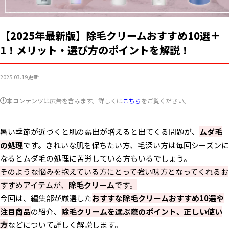
【2025年最新版】除毛クリームおすすめ10選＋
1！メリット・選び方のポイントを解説！
2025.03.19
更新
本コンテンツは広告を含みます。詳しくは
こちら
をご覧ください。
暑い季節が近づくと肌の露出が増えると出てくる問題が、
ムダ毛
の処理
です。きれいな肌を保ちたい方、毛深い方は毎回シーズンに
なるとムダ毛の処理に苦労している方もいるでしょう。
そのような悩みを抱えている方にとって強い味方となってくれるお
すすめアイテムが、
除毛クリーム
です。
今回は、編集部が厳選した
おすすな除毛クリームおすすめ10選や
注目商品
の紹介、
除毛クリームを選ぶ際のポイント、正しい使い
方
などについて詳しく解説します。