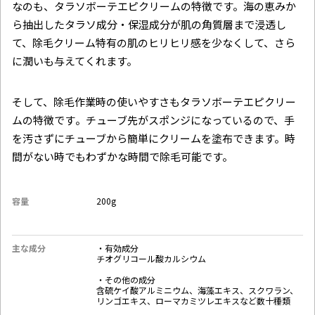
なのも、タラソボーテエピクリームの​​特徴です。海の恵みか
ら抽出したタラソ成分・保湿成分が肌の角質層まで浸透し
て、除毛クリーム特有の肌のヒリヒリ感を少なくして、さら
に潤いも与えてくれます。
そして、除毛作業時の使いやすさもタラソボーテエピクリー
ムの​​特徴です​​。チューブ先がスポンジになっているので、手
を汚さずにチューブから簡単にクリームを塗布できます。時
間がない時でもわずかな時間で除毛可能です。
容量
200g‎
主な成分
・有効成分
チオグリコール酸カルシウム
・その他の成分
含硫ケイ酸アルミニウム、海藻エキス、スクワラン、
リンゴエキス、ローマカミツレエキスなど数十種類