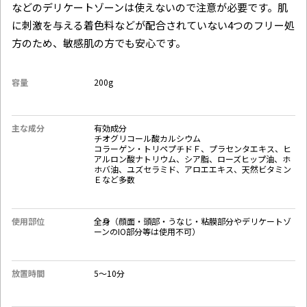
などのデリケートゾーンは使えないので注意が必要です。肌
に刺激を与える着色料などが配合されていない4つのフリー処
方のため、敏感肌の方でも安心です。
容量
200g‎
主な成分
有効成分
チオグリコール酸カルシウム
コラーゲン・トリペプチドＦ、プラセンタエキス、ヒ
アルロン酸ナトリウム、シア脂、ローズヒップ油、ホ
ホバ油、ユズセラミド、アロエエキス、天然ビタミン
Ｅなど多数
使用部位
全身（顔面・頭部・うなじ・粘膜部分やデリケートゾ
ーンのIO部分等は使用不可）
放置時間
5〜10分