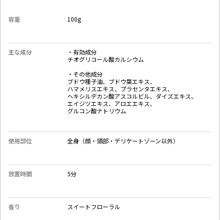
容量
100g‎
主な成分
・有効成分
チオグリコール酸カルシウム
・その他成分
ブドウ種子油、ブドウ葉エキス、
ハマメリスエキス、プラセンタエキス、
ヘキシルデカン酸アスコルビル、ダイズエキス、
エイジツエキス、アロエエキス、
グルコン酸ナトリウム
使用部位
全身（顔・頭部・デリケートゾーン以外）
放置時間
5分
香り
スイートフローラル