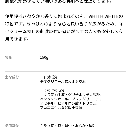
肌荒れが起きにくい潤いのある美肌へと仕上がります。
使用後はさわやかな香りに包まれるのも、​WHITH WHITEの
特色です。せっけんのような心地良い香りが広がるため、除
毛クリーム特有の刺激の強い匂いが苦手な人でも安心して使
用できます。
容量
150g‎
主な成分
・有効成分
チオグリコール酸カルシウム
・その他の成分
サクラ葉抽出液・グリチルリチン酸2K、
ペンタンジオール、ブレングリコール、
アセチル化ヒアルロン酸ナトリウム、
アロエエキスなど数十種類
使用部位
全身（腕・脇・背中・おなか・脚）