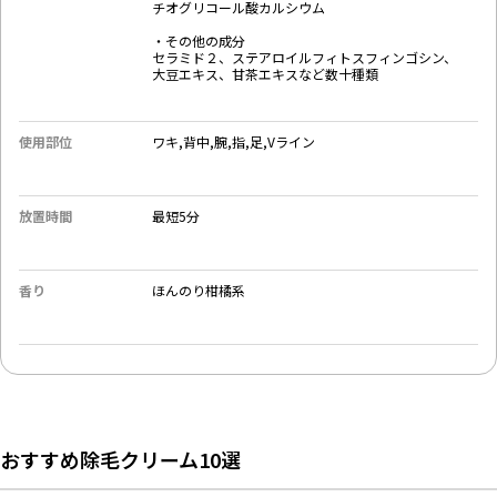
チオグリコール酸カルシウム
・その他の成分
セラミド２、ステアロイルフィトスフィンゴシン、
大豆エキス、甘茶エキスなど数十種類​​
使用部位
ワキ,背中,腕,指,足,Vライン
放置時間
最短5分
香り
ほんのり柑橘系
おすすめ除毛クリーム10選