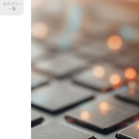
カテゴリー
スケアウェア
一覧
インフォスティーラー
マルウェアの感染経路
メールの添付ファイルやリンク
Webサイト
USBメモリ
マルウェアからの予防対策4つ
OSやソフトウェアを更新して最新状態を保
アンチマルウェアソフトのインストールと
怪しいメールを受信した場合はセキュリテ
Webブラウザを適切に設定しておく
マルウェアに感染した場合の対処方法