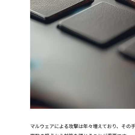
PCをネットワークから切り離す
セキュリティ担当者へ連絡
アンチマルウェアソフトで駆除する
感染源の特定
PCの初期化
アンチマルウェアソフトの4つの機能と
アンチウイルス機能
リアルタイム監視
スパムメール対策
Webフィルタリング
アンチマルウェアソフトの5つの選定ポ
検出率
マルウェアによる攻撃は年々増えており、その
機能