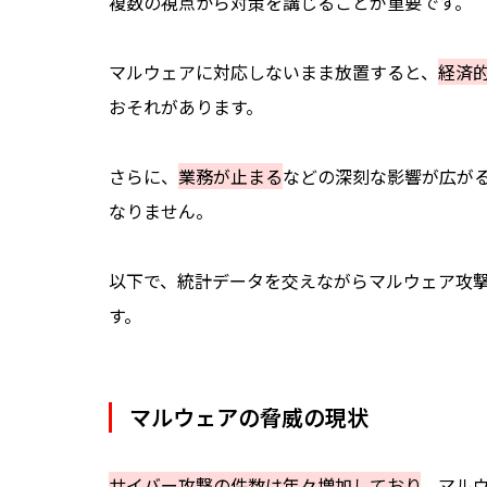
複数の視点から対策を講じることが重要です。
動作環境
負荷の影響
マルウェアに対応しないまま放置すると、
経済
運用体制・監視サポート等の有無
おそれがあります。
MetaDefender Coreの機能と特長
さらに、
業務が止まる
などの深刻な影響が広が
「MetaDefender Core」とは
なりません。
「MetaDefender Core」の強み
・マルチスキャンエンジン
以下で、統計データを交えながらマルウェア攻
・ファイルやメールの無害化
す。
・サポート
まとめ：マルウェア対策をしっかりして
マルウェアの脅威の現状
サイバー攻撃の件数は年々増加しており
、マル