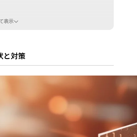
て表示
の重要性
路
状と対策