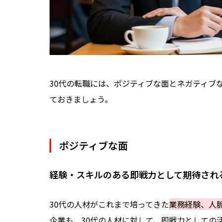
30代におすすめの転職エージェント10選
①「コンサル＆ポストコンサル転職」コン
②「BIZREACH」ビズリーチ
③「Recruit Agent」リクルートエージ
④「レバテックキャリア」レバテック
30代の転職には、ポジティブな面とネガティブ
⑤「doda」パーソルキャリア
ておきましょう。
⑥「マイナビエージェント」マイナビ
⑦「ASSIGN」アサイン
⑧「ワークポート」ワークポート
ポジティブな面
⑨「フォースタートアップス」フォースタ
⑩「キープレイヤーズ」キープレイヤーズ
経験・スキルのある即戦力として期待され
30代の転職はキャリアを豊かにするチ
30代の人材がこれまで培ってきた
業務経験、人
企業も、30代の人材に対して、即戦力としての