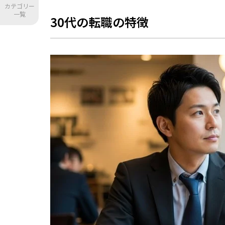
未経験職種への転職が20代よりも難しい
カテゴリー
一覧
30代の転職の特徴
ライフスタイルとの両立が課題になる場合
30代の転職市場における現状と評価
30代の転職でエージェントを活用するメ
メリット①無料で転職をサポートしてもら
メリット②企業との調整を担ってくれる
メリット③企業の詳細な情報を入手できる
メリット④非公開求人へのアクセスが可能
メリット⑤スキル・経験の棚卸しから面接
メリット⑥キャリアに関する広い相談に乗
メリット⑦現職を円満に退職しやすくなる
メリット⑧専門領域に強いエージェントな