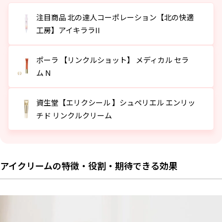
形状やテクスチャを調べて使いやすいものを選ぶ
注目商品 北の達人コーポレーション【北の快適
敏感肌の人は低刺激の製品を選ぶ
工房】アイキララII
アイクリームのおすすめ10選
ポーラ 【リンクルショット】 メディカル セラム N
ポーラ 【リンクルショット】 メディカル セラ
資生堂【エリクシール 】シュペリエル エンリッチド リンクルクリーム
ム N
富士フイルム【ASTALIFT】アイクリーム 目元用クリーム
Ｐ＆Ｇ プレステージ【SK-Ⅱ】 スキンパワー アイ クリーム
資生堂【エリクシール 】シュペリエル エンリッ
シロク【N organic Vie】リンクルパック エッセンス
チド リンクルクリーム
アテニア アイ リンクルセラム
常盤薬品工業【なめらか本舗】 豆乳イソフラボン リンクルアイクリーム N
Kao【Curel）】モイストリペアアイクリーム
セザンヌ リンクルホワイトアイクリーム 20g
アイクリームの特徴・役割・期待できる効果
ロート製薬【肌ラボ 極潤プレミアム】 ヒアルロンアイクリーム
アイクリームの効果を実感しやすくするには
基本的な使い方の手順とケアのタイミング