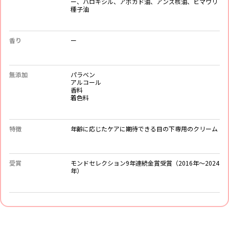
ー、ハロキシル、アボカド油、アンズ核油、ヒマワリ
種子油
香り
ー
無添加
パラベン
アルコール
香料
着色料
特徴
年齢に応じたケアに期待できる目の下専用のクリーム
受賞
モンドセレクション9年連続金賞受賞（2016年～2024
年）