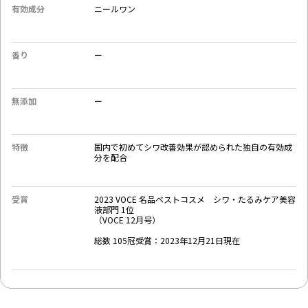
有効成分
ニールワン
香り
ー
無添加
ー
特徴
国内で初めてシワ改善効果が認められた独自の有効成
分を配合
受賞
2023 VOCE 名品ベストコスメ シワ・たるみケア美容
液部門 1位
（VOCE 12月号）
総数 105冠受賞：2023年12月21日現在