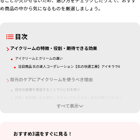
ることが欠かせないため、選び方をチェックしたうえで、おすす
め商品の中から気になるものを厳選しましょう。
目次
アイクリームの特徴・役割・期待できる効果
アイクリームとクリームの違い
注目商品 北の達人コーポレーション【北の快適工房】アイキララII
目元のケアにアイクリームを使うべき理由
目元の皮膚を保湿することで小じわを防ぐ
花粉・紫外線により目をこするせいでたるみやしぼみが起こりやすい
眼精疲労や血行不良によるクマ・くすみが目立ちやすい
すべて表示
自分に合ったアイクリームの選び方のポイント
肌質に合う製品を見つける
おすすめ3選をすぐに見る！
目元の悩みに合わせて選ぶ