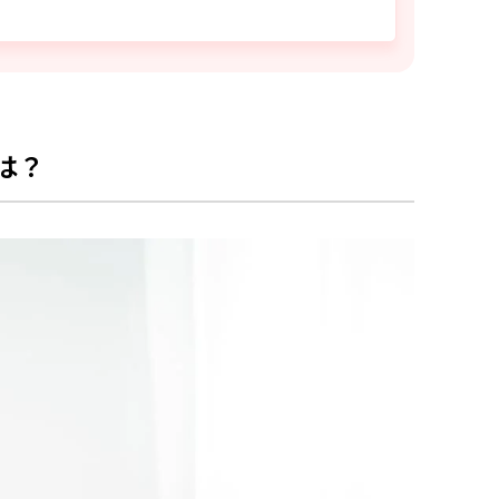
ローション
ト スキン リファイナー
フェルミサン Sn
は？
アシリーズ 化粧水
？
い？
アで悩みを改善しよう