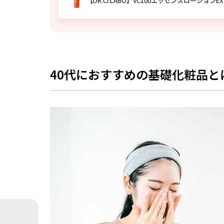
【DR.CI:LABO】VC100エッセンスローションEX
SHISEIDO【オイデルミン】 エッセンス
カネボウ化粧品 【KANEBO】ラディアン
資生堂【クレ・ド・ポー ボーテ】 セラムラ
POLA 【B.A】 ローション N
40代におすすめの基礎化粧品と
花王【キュレル】 キュレル エイジングケ
40代によくあるスキンケアに関する質問
Q.40代で肌を綺麗にするスキンケア方法は
Q.基礎化粧品は同じラインで揃えた方がい
Q.40代でプチプラアイテムを使うのはNG？
まとめ｜40代の肌に合わせたスキンケ