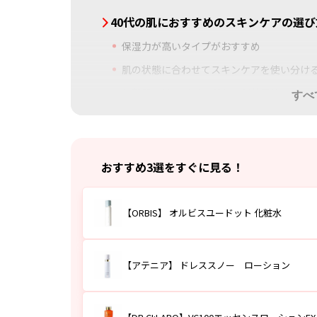
40代の肌におすすめのスキンケアの選び
保湿力が高いタイプがおすすめ
肌の状態に合わせてスキンケアを使い分け
年齢肌にはエイジングケアが効果的
すべ
無理なく続けられる価格帯のものを選ぶ
自分の肌に合うか体験キットでチェック！
【ORBIS】 オルビスユードット 化粧水
おすすめ3選をすぐに見る！
40代におすすめのスキンケア10選
【ORBIS】 オルビスユードット 化粧水
【アテニア】 ドレススノー ローション
【DR.CI:LABO】VC100エッセンスローシ
【アテニア】 ドレススノー ローション
【エリクシール】リフトモイスト ローション
【FANCL】エンリッチプラス 化粧液 II し
ビバリーグレンラボラトリーズ【b.glen】