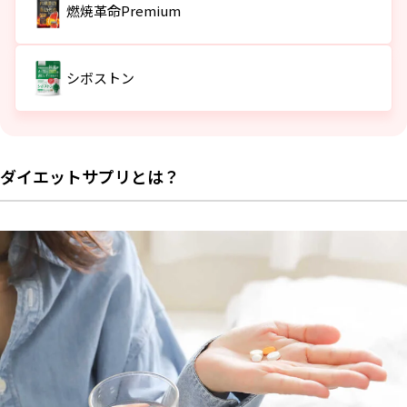
燃焼革命Premium
自分の悩みを把握する
保健機能食品の表示がある商品を選ぶ
続けやすい価格・形状かどうか
シボストン
有効成分とその効果を確認
ダイエットサプリおすすめ 10選
脂肪燃焼サポート系サプリ
ダイエットサプリとは？
燃焼革命Premium
シボストン
JAKS トライアックス
カロリーカット系サプリ
【機能性表示食品】糖や脂肪にターミナリア W
【機能性表示食品】 ターミナリアファースト
井藤漢方製薬｜ 食べてもDiet
腸活系サプリ
LOHAStyle 難消化性デキストリン
イージーファイバー