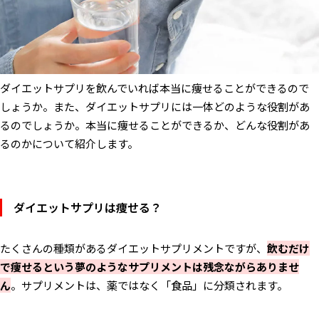
代謝アップ系サプリ
ブラックジンジャー代謝粒
Slamee スラミー
ダイエットサプリの効果を最大化するコツ
ダイエットサプリを飲んでいれば本当に痩せることができるので
運動と組み合わせる
しょうか。また、ダイエットサプリには一体どのような役割があ
食事前、運動前など適切なタイミングでの摂取
るのでしょうか。本当に痩せることができるか、どんな役割があ
バランスのとれた食事やカロリーコントロール
るのかについて紹介します。
すぐに効果が出なくても、焦らず継続して使用する
ダイエットサプリで起こりうるリスク・副作用
ダイエットサプリは痩せる？
ダイエットサプリと共に行いたい習慣
規則正しい食事時間、1日3食の食事。
たくさんの種類があるダイエットサプリメントですが、
飲むだけ
十分な水分摂取
で痩せるという夢のようなサプリメントは残念ながらありませ
定期的な運動
ん
。サプリメントは、薬ではなく「食品」に分類されます。
十分な睡眠
よくかんでゆっくり食べる