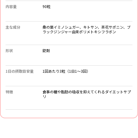
内容量
90粒
主な成分
桑の葉イミノシュガー、キトサン、茶花サポニン、ブ
ラックジンジャー由来ポリメトキシフラボン
形状
錠剤
1日の摂取目安量
1回あたり3粒（1日1～3回）
特徴
食事の糖や脂肪の吸収を抑えてくれるダイエットサプ
リ