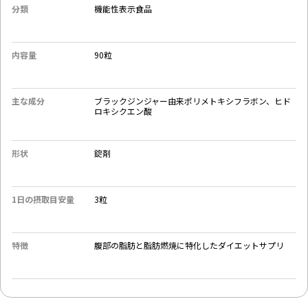
分類
機能性表示食品
内容量
90粒
主な成分
ブラックジンジャー由来ポリメトキシフラボン、ヒド
ロキシクエン酸
形状
錠剤
1日の摂取目安量
3粒
特徴
腹部の脂肪と脂肪燃焼に特化したダイエットサプリ